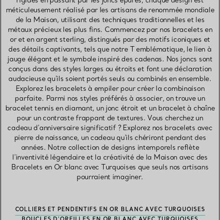
rigides en passant par les joncs épurés, chaque design est
méticuleusement réalisé par les artisans de renommée mondiale
de la Maison, utilisant des techniques traditionnelles et les
métaux précieux les plus fins. Commencez par nos bracelets en
or et en argent sterling, distingués par des motifs iconiques et
des détails captivants, tels que notre T emblématique, le lien à
jauge élégant et le symbole inspiré des cadenas. Nos joncs sont
conçus dans des styles larges ou étroits et font une déclaration
audacieuse qu'ils soient portés seuls ou combinés en ensemble.
Explorez les bracelets à empiler pour créer la combinaison
parfaite. Parmi nos styles préférés à associer, on trouve un
bracelet tennis en diamant, un jonc étroit et un bracelet à chaîne
pour un contraste frappant de textures. Vous cherchez un
cadeau d'anniversaire significatif ? Explorez nos bracelets avec
pierre de naissance, un cadeau qu'ils chériront pendant des
années. Notre collection de designs intemporels reflète
l'inventivité légendaire et la créativité de la Maison avec des
Bracelets en Or blanc avec Turquoises que seuls nos artisans
pourraient imaginer.
COLLIERS ET PENDENTIFS EN OR BLANC AVEC TURQUOISES
BOUCLES D’OREILLES EN OR BLANC AVEC TURQUOISES