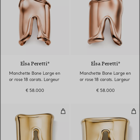
Elsa Peretti®
Elsa Peretti®
Manchette Bone Large en
Manchette Bone Large en
or rose 18 carats. Largeur
or rose 18 carats. Largeur
€ 58.000
€ 58.000
Manchette fendue en or jaune 18
Man