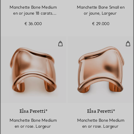
Manchette Bone Medium
Manchette Bone Small en
en or jaune 18 carats.
or jaune, Largeur
Largeur
€ 36.000
€ 29.000
Manchette Bone Medium en or r
Man
Elsa Peretti®
Elsa Peretti®
Manchette Bone Medium
Manchette Bone Medium
en or rose. Largeur
en or rose. Largeur