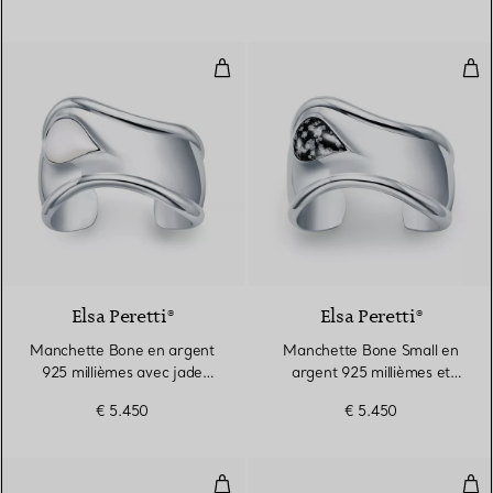
Manchette Bone en argent 925 mi
Man
6 gemstones
Elsa Peretti®
Elsa Peretti®
Manchette Bone en argent
Manchette Bone Small en
925 millièmes avec jade
argent 925 millièmes et
néphrite blanc, Small
obsidienne flocon de neige
€ 5.450
€ 5.450
Manchette Bone Small en argent 
Man