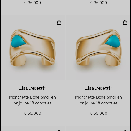
€ 36.000
€ 36.000
Manchette Bone Small en or jaun
Man
2 Matériaux
Elsa Peretti®
Elsa Peretti®
Manchette Bone Small en
Manchette Bone Small en
or jaune 18 carats et
or jaune 18 carats et
turquoise
turquoise
€ 50.000
€ 50.000