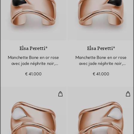
2 Matériaux
Elsa Peretti®
Elsa Peretti®
Manchette Bone en or rose
Manchette Bone en or rose
avec jade néphrite noir,
avec jade néphrite noir,
Small
Small
€ 41.000
€ 41.000
Manchette Bone en or rose avec 
Man