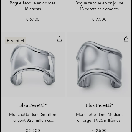
Bague fendue en or rose
Bague fendue en or jaune
18 carats
18 carats et diamants
€ 6.100
€ 7.500
Manchette Bone Small en argent
Man
Essentiel
Elsa Peretti®
Elsa Peretti®
Manchette Bone Small en
Manchette Bone Medium
argent 925 millièmes.
en argent 925 millièmes.
Largeur
Largeur
€ 2.200
€ 2.500