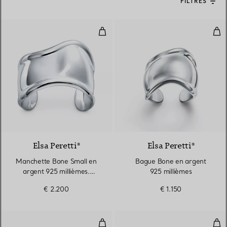
FILTRES
Manchette Bone Small en argent
Bag
Elsa Peretti®
Elsa Peretti®
Manchette Bone Small en
Bague Bone en argent
argent 925 millièmes.
925 millièmes
Largeur
€ 2.200
€ 1.150
Manchette Bone Small en or jau
Bag