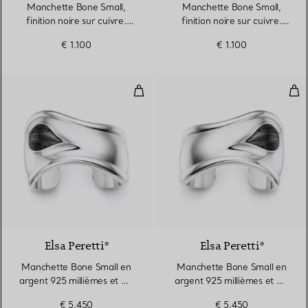
Manchette Bone Small,
Manchette Bone Small,
finition noire sur cuivre.
finition noire sur cuivre.
Largeur
Largeur
€ 1.100
€ 1.100
Manchette Bone Small en argent 
Man
6 gemstones
Elsa Peretti®
Elsa Peretti®
Manchette Bone Small en
Manchette Bone Small en
argent 925 millièmes et œil
argent 925 millièmes et œil
de fer
de fer
€ 5.450
€ 5.450