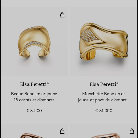
Bague Bone en or jaune 18 carat
Elsa Peretti®
Elsa Peretti®
Bague Bone en or jaune
Manchette Bone en or
18 carats et diamants
jaune et pavé de diamants.
Largueur
€ 8.500
€ 81.000
Manchette Bone Large en or ros
Man