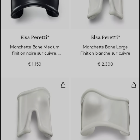
Elsa Peretti®
Elsa Peretti®
Manchette Bone Medium
Manchette Bone Large
finition noire sur cuivre.
Finition blanche sur cuivre
Largeur
€ 1.150
€ 2.300
Manchette Bone Large Finition b
Man