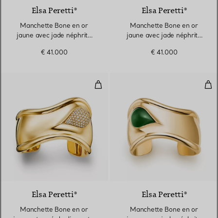
Elsa Peretti®
Elsa Peretti®
Manchette Bone en or
Manchette Bone en or
jaune avec jade néphrite
jaune avec jade néphrite
blanc, Small
vert, Small
€ 41.000
€ 41.000
Manchette Bone en or jaune et 
Man
Elsa Peretti®
Elsa Peretti®
Manchette Bone en or
Manchette Bone en or