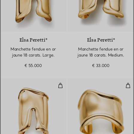
Elsa Peretti®
Elsa Peretti®
Manchette fendue en or
Manchette fendue en or
jaune 18 carats. Large.
jaune 18 carats. Medium.
€ 55.000
€ 33.000
Manchette Bone Large en or jau
Man