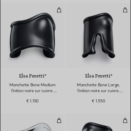
Manchette Bone Medium finition 
Man
Elsa Peretti®
Elsa Peretti®
Manchette Bone Medium
Manchette Bone Large,
finition noire sur cuivre.
finition noire sur cuivre.
Largeur
Largeur
€ 1.150
€ 1.550
Manchette Bone Medium en arge
Man