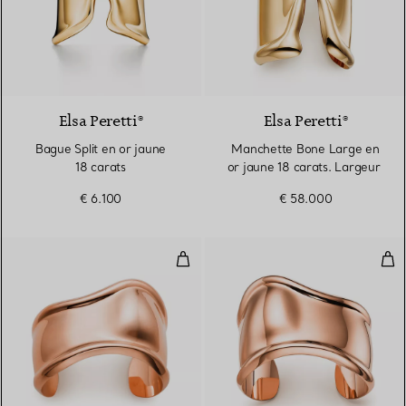
2 Matériaux
Elsa Peretti®
Elsa Peretti®
Bague Split en or jaune
Manchette Bone Large en
18 carats
or jaune 18 carats. Largeur
€ 6.100
€ 58.000
Manchette Bone Small en or ros
Man