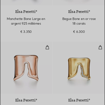
Elsa Peretti®
Elsa Peretti®
Manchette Bone Large en
Bague Bone en or rose
argent 925 millièmes
18 carats
€ 3.350
€ 6.300
Bague fendue en or rose 18 cara
Bag
2 Matériaux
Elsa Peretti®
Elsa Peretti®