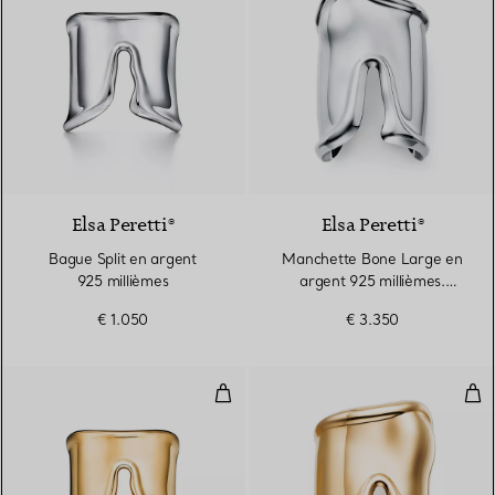
Elsa Peretti®
Elsa Peretti®
Bague Split en argent
Manchette Bone Large en
925 millièmes
argent 925 millièmes.
Largeur
€ 1.050
€ 3.350
Bague Split en or jaune 18 carats
Man