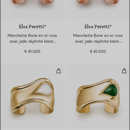
2 Matériaux
Elsa Peretti®
Elsa Peretti®
Manchette Bone en or rose
Manchette Bone en or rose
avec jade néphrite blanc,
avec jade néphrite blanc,
Small
Small
€ 41.000
€ 41.000
Manchette Bone en or jaune avec
Man
2 Matériaux