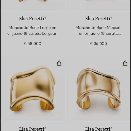
Elsa Peretti®
Elsa Peretti®
Manchette Bone Large en
Manchette Bone Medium
or jaune 18 carats. Largeur
en or jaune 18 carats.
Largeur
€ 58.000
€ 36.000
Manchette Bone Medium en or ja
Man
Elsa Peretti®
Elsa Peretti®