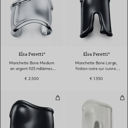
Elsa Peretti®
Elsa Peretti®
Manchette Bone Medium
Manchette Bone Large,
en argent 925 millièmes.
finition noire sur cuivre.
Largeur
Largeur
€ 2.500
€ 1.550
Manchette Bone Medium finition 
Man