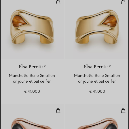
Manchette Bone Small en or jaune
Man
2 Matériaux
Elsa Peretti®
Elsa Peretti®
Manchette Bone Small en
Manchette Bone Small en
or jaune et œil de fer
or jaune et œil de fer
€ 41.000
€ 41.000
Manchette Bone en or rose avec j
Man