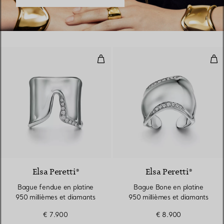
Bague fendue en platine 950 mil
Bag
Elsa Peretti®
Elsa Peretti®
Bague fendue en platine
Bague Bone en platine
950 millièmes et diamants
950 millièmes et diamants
€ 7.900
€ 8.900