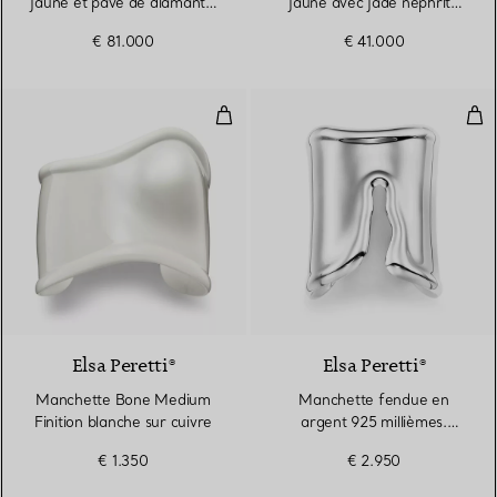
jaune et pavé de diamants.
jaune avec jade néphrite
Largueur
vert, Small
€ 81.000
€ 41.000
Manchette Bone Medium Finition 
Man
Elsa Peretti®
Elsa Peretti®
Manchette Bone Medium
Manchette fendue en
Finition blanche sur cuivre
argent 925 millièmes.
Large.
€ 1.350
€ 2.950