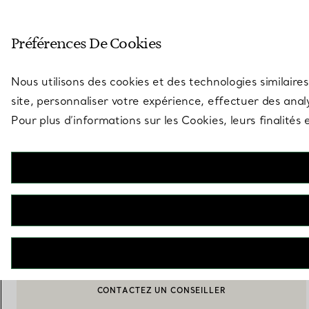
Entrez dans l’univers de Tiff
Préférences De Cookies
Aller à la page des boutiques
Nous utilisons des cookies et des technologies similaires
site, personnaliser votre expérience, effectuer des analy
Pour plus d’informations sur les Cookies, leurs finalité
Elsa Peretti®
Broche Amapola en argent 925 millièmes et soie rouge
€ 1.250
AJOUTER AU PANIER
CONTACTEZ UN CONSEILLER
BOOK AN APPOINTMENT
CONTACTER UN CONSEILLER CLIENT OU PRENDRE RENDEZ-