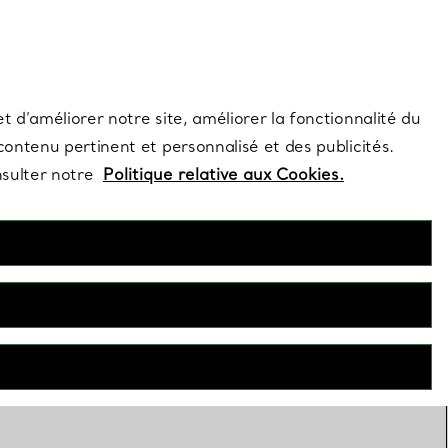
s et exclusivités de la Maison.
Contactez-nous
Connectez-vous
t d’améliorer notre site, améliorer la fonctionnalité du
 contenu pertinent et personnalisé et des publicités.
nsulter notre
Politique relative aux Cookies.