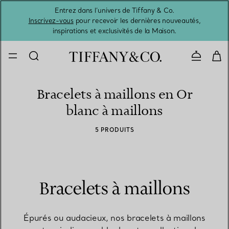
Entrez dans l’univers de Tiffany & Co.
L’été 
Inscrivez-vous
pour recevoir les dernières nouveautés,
inspirations et exclusivités de la Maison.
Contacte
Bracelets à maillons en Or
blanc à maillons
5 PRODUITS
Bracelets à maillons
Épurés ou audacieux, nos bracelets à maillons