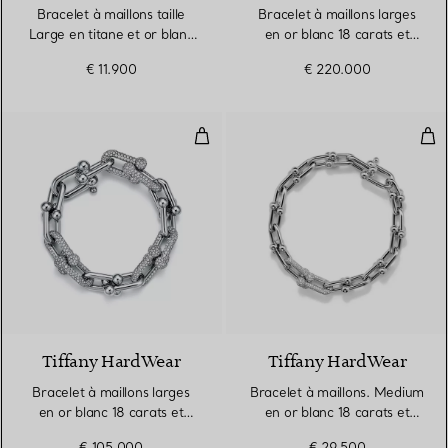
Bracelet à maillons taille
Bracelet à maillons larges
Large en titane et or blanc
en or blanc 18 carats et
18 carats
pavé de diamants
€ 11.900
€ 220.000
Bracelet à maillons larges en or 
Bra
3 Matériaux
Tiffany HardWear
Tiffany HardWear
Bracelet à maillons larges
Bracelet à maillons. Medium
en or blanc 18 carats et
en or blanc 18 carats et
diamants
diamants
€ 105.000
€ 29.500