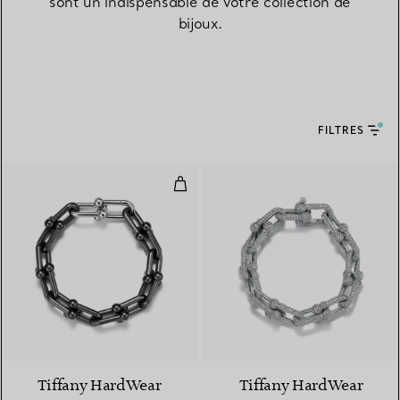
sont un indispensable de votre collection de
bijoux.
FILTRES
Bracelet à maillons taille Large e
Tiffany HardWear
Tiffany HardWear