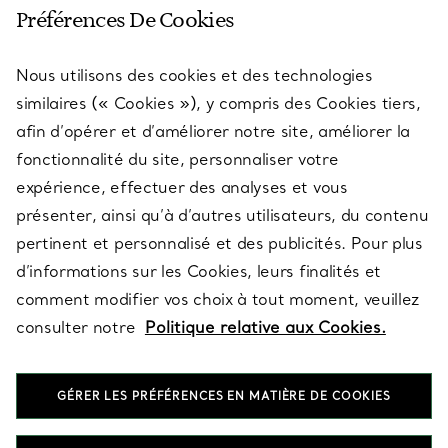
SERVICE CLIENT
Préférences De Cookies
Nous utilisons des cookies et des technologies
SERVICES
similaires (« Cookies »), y compris des Cookies tiers,
afin d’opérer et d’améliorer notre site, améliorer la
fonctionnalité du site, personnaliser votre
À PROPOS
expérience, effectuer des analyses et vous
présenter, ainsi qu’à d’autres utilisateurs, du contenu
pertinent et personnalisé et des publicités. Pour plus
QUESTIONS LÉGALES
d’informations sur les Cookies, leurs finalités et
comment modifier vos choix à tout moment, veuillez
consulter notre
Politique relative aux Cookies.
SUIVEZ-NOUS
GÉRER LES PRÉFÉRENCES EN MATIÈRE DE COOKIES
Changer de région :