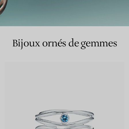
Bagues pour couples
Bagues Eternité
Bijoux ornés de gemmes
expert en diamants Tiffany.