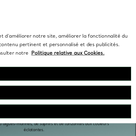
s et exclusivités de la Maison.
Contactez-nous
Connectez-vo
t d’améliorer notre site, améliorer la fonctionnalité du
 contenu pertinent et personnalisé et des publicités.
nsulter notre
Politique relative aux Cookies.
ux en pierres de
couleur
de couleur sont ornés de véritables merveilles de la nature,
’aigues-marines, de saphirs et de tanzanites aux couleurs
éclatantes.