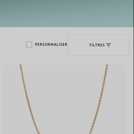
Elsa Peretti®
Comment assortir alliance et
bague de fiançailles
PERSONNALISER
FILTRES