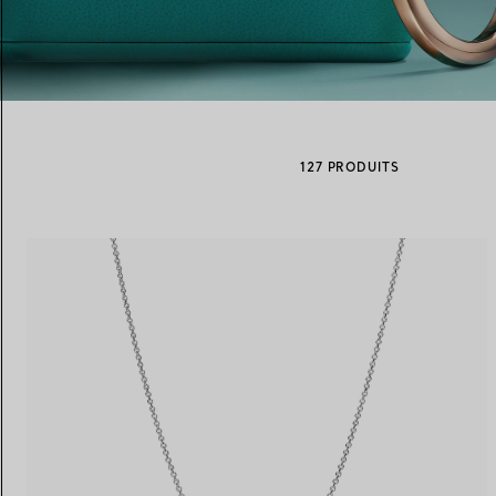
Alliances pour femme
Alliances pour hommes
127 PRODUITS
Prenez
rendez-vous
avec un 