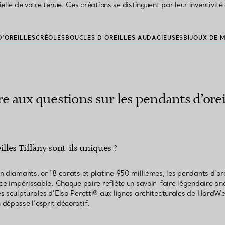
ielle de votre tenue. Ces créations se distinguent par leur inventivité
D’OREILLES
CRÉOLES
BOUCLES D’OREILLES AUDACIEUSES
BIJOUX DE 
re aux questions sur les pendants d’orei
lles Tiffany sont-ils uniques ?
 diamants, or 18 carats et platine 950 millièmes, les pendants d’orei
ce impérissable. Chaque paire reflète un savoir-faire légendaire anc
s sculpturales d’Elsa Peretti® aux lignes architecturales de HardWe
dépasse l’esprit décoratif.