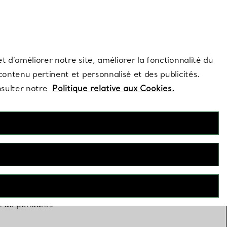
s et exclusivités de la Maison.
Contactez-nous
Connectez-vo
t d’améliorer notre site, améliorer la fonctionnalité du
 contenu pertinent et personnalisé et des publicités.
nsulter notre
Politique relative aux Cookies.
on de pendants