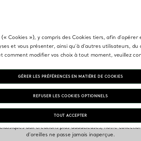
any & Co.
Inscrivez-vous
pour recevoir les dernières nouveautés, inspiration
 (« Cookies »), y compris des Cookies tiers, afin d’opérer e
ses et vous présenter, ainsi qu’à d’autres utilisateurs, du
s et comment modifier vos choix à tout moment, veuillez co
GÉRER LES PRÉFÉRENCES EN MATIÈRE DE COOKIES
Pendants d’oreilles
REFUSER LES COOKIES OPTIONNELS
TOUT ACCEPTER
lassiques aux créations plus audacieuses, notre collecti
d’oreilles ne passe jamais inaperçue.