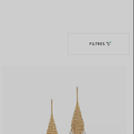
Elsa Peretti®
Comment assortir alliance et
bague de fiançailles
FILTRES