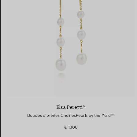
Elsa Peretti®
Boucles d’oreilles ChaînesPearls by the Yard™
€ 1.100