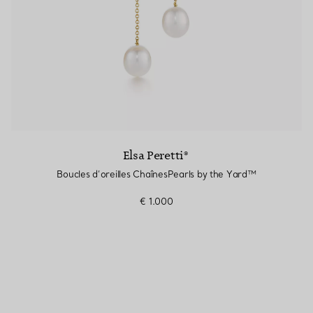
Elsa Peretti®
Boucles d’oreilles ChaînesPearls by the Yard™
€ 1.000