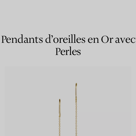
Bagues pour couples
Bagues Eternité
Pendants d’oreilles en Or avec
Perles
expert en diamants Tiffany.