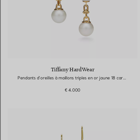
Tiffany HardWear
Pendants d’oreilles à maillons triples en or jaune 18 carats et perles d’eau douce
€ 4.000