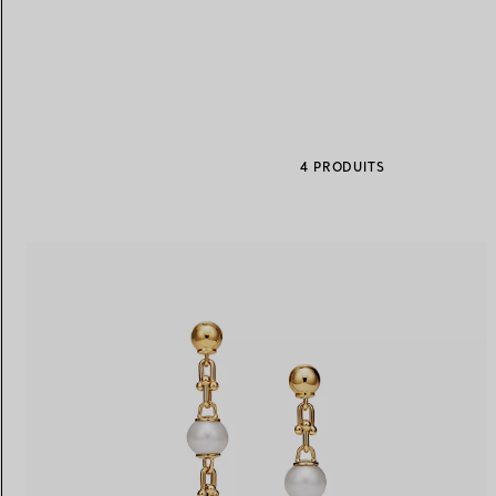
Alliances pour femme
Alliances pour hommes
4 PRODUITS
Prenez
rendez-vous
avec un 