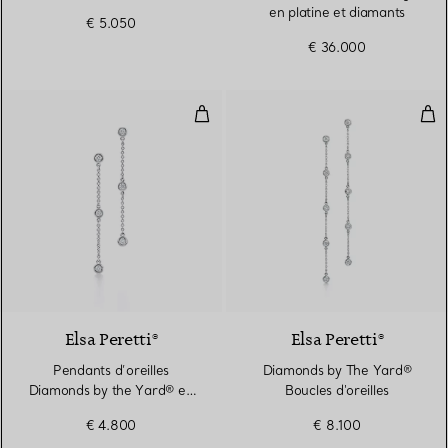
950 millièmes et diamants
en platine et diamants
€ 5.050
€ 36.000
Pendants d’oreilles Diamonds by 
Dia
Elsa Peretti®
Elsa Peretti®
Pendants d’oreilles
Diamonds by The Yard®
Diamonds by the Yard® en
Boucles d'oreilles
platine 950 millièmes
€ 4.800
€ 8.100