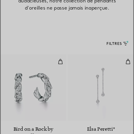
audacieuses, notre collection de pendants
d’oreilles ne passe jamais inaperçue.
FILTRES
Boucles d’oreilles créoles Wings 
Dia
2 Matériaux
Bird on a Rock by
Elsa Peretti®