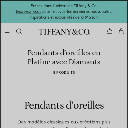
Entrez dans l’univers de Tiffany & Co.
L’été 
Inscrivez-vous
pour recevoir les dernières nouveautés,
inspirations et exclusivités de la Maison.
Contacte
Pendants d’oreilles en
Platine avec Diamants
8 PRODUITS
Pendants d’oreilles
Des modèles classiques aux créations plus