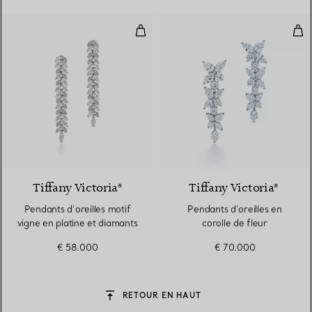
Pendants d’oreilles motif vigne e
Pend
Tiffany Victoria®
Tiffany Victoria®
Pendants d’oreilles motif
Pendants d’oreilles en
vigne en platine et diamants
corolle de fleur
€ 58.000
€ 70.000
RETOUR EN HAUT