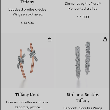
Tiffany
Diamonds by the Yard®
Pendants d'oreilles
Boucles d’oreilles créoles
Wings en platine et
€ 5.000
diamants
€ 10.500
Boucles d’oreilles en or rose 18 
Pen
4 Matériaux
Tiffany Knot
Bird on a Rock by
Tiffany
Boucles d’oreilles en or rose
18 carats, platine
Pendants d’oreilles Wings