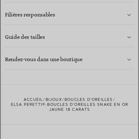
EN SAVOIR PLUS
Filières responsables
Guide des tailles
CONTACTEZ-NOUS
EN SAVOIR PLUS
Rendez-vous dans une boutique
EN SAVOIR PLUS
ACCUEIL
BIJOUX
BOUCLES D’OREILLES
TROUVEZ LA BOUTIQUE LA PLUS PROCHE
ELSA PERETTI®:BOUCLES D’OREILLES SNAKE EN OR
JAUNE 18 CARATS