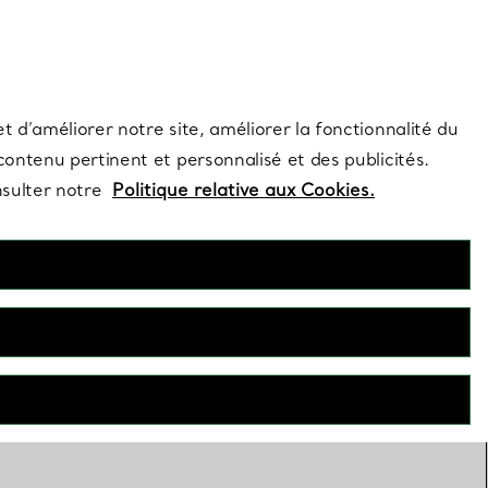
s et exclusivités de la Maison.
Contactez-nous
Connectez-vous
t d’améliorer notre site, améliorer la fonctionnalité du
 contenu pertinent et personnalisé et des publicités.
nsulter notre
Politique relative aux Cookies.