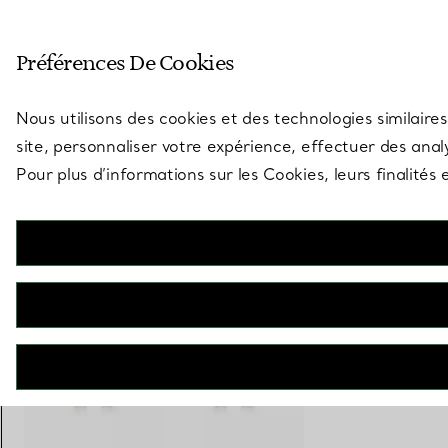
Entrez dans l’univers de Tiff
Préférences De Cookies
Aller à la page des boutiques
Nous utilisons des cookies et des technologies similaires
site, personnaliser votre expérience, effectuer des analy
Pour plus d’informations sur les Cookies, leurs finalité
Elsa Peretti®
Boucles d’oreilles Bean design en or rose 18 carats. 5 mm.
€ 1.250