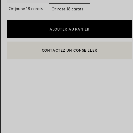
sélectionnés
Or jaune 18 carats
Or rose 18 carats
Alliances pour femme
Alliances pour hommes
AJOUTER AU PANIER
CONTACTEZ UN CONSEILLER
Prenez
rendez-vous
avec un 
BOOK AN APPOINTMENT
CONTACTER UN CONSEILLER CLIENT OU PRENDRE RENDEZ-