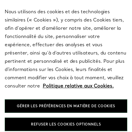
Nous utilisons des cookies et des technologies
SERVICES
similaires (« Cookies »), y compris des Cookies tiers,
afin d’opérer et d’améliorer notre site, améliorer la
fonctionnalité du site, personnaliser votre
À PROPOS
expérience, effectuer des analyses et vous
présenter, ainsi qu’à d’autres utilisateurs, du contenu
pertinent et personnalisé et des publicités. Pour plus
QUESTIONS LÉGALES
d’informations sur les Cookies, leurs finalités et
comment modifier vos choix à tout moment, veuillez
consulter notre
Politique relative aux Cookies.
SUIVEZ-NOUS
GÉRER LES PRÉFÉRENCES EN MATIÈRE DE COOKIES
Changer de région :
REFUSER LES COOKIES OPTIONNELS
T&Co. 2026