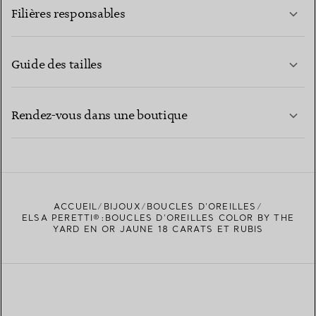
Filières responsables
Guide des tailles
CONTACTEZ-NOUS
EN SAVOIR PLUS
Rendez-vous dans une boutique
EN SAVOIR PLUS
ACCUEIL
BIJOUX
BOUCLES D’OREILLES
TROUVEZ LA BOUTIQUE LA PLUS PROCHE
ELSA PERETTI®:BOUCLES D’OREILLES COLOR BY THE
YARD EN OR JAUNE 18 CARATS ET RUBIS