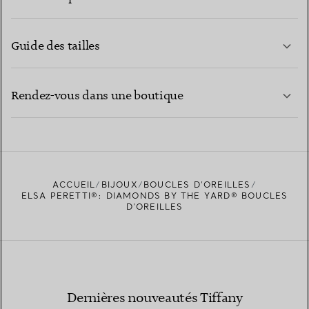
Guide des tailles
CONTACTEZ-NOUS
EN SAVOIR PLUS
Rendez-vous dans une boutique
EN SAVOIR PLUS
ACCUEIL
BIJOUX
BOUCLES D’OREILLES
TROUVEZ LA BOUTIQUE LA PLUS PROCHE
ELSA PERETTI®: DIAMONDS BY THE YARD® BOUCLES
D'OREILLES
Dernières nouveautés Tiffany