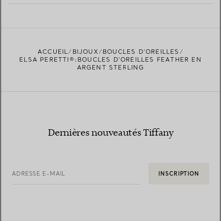
EN SAVOIR PLUS
ACCUEIL
BIJOUX
BOUCLES D’OREILLES
TROUVEZ LA BOUTIQUE LA PLUS PROCHE
ELSA PERETTI®:BOUCLES D’OREILLES FEATHER EN
ARGENT STERLING
Dernières nouveautés Tiffany
ADRESSE E-MAIL
INSCRIPTION