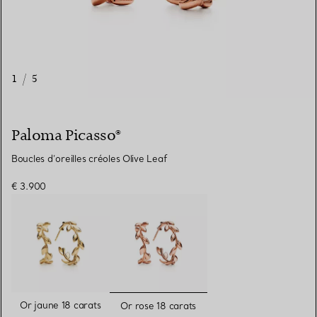
1
/
5
Paloma Picasso®
Boucles d’oreilles créoles Olive Leaf
€ 3.900
sélectionnés
Or jaune 18 carats
Or rose 18 carats