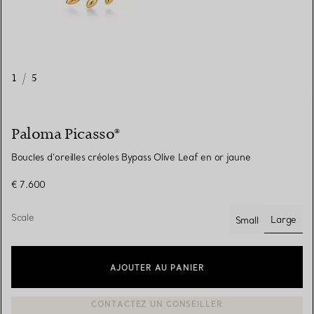
1
/
5
Paloma Picasso®
Boucles d’oreilles créoles Bypass Olive Leaf en or jaune
€ 7.600
Scale
Large
Small
sélecti
AJOUTER AU PANIER