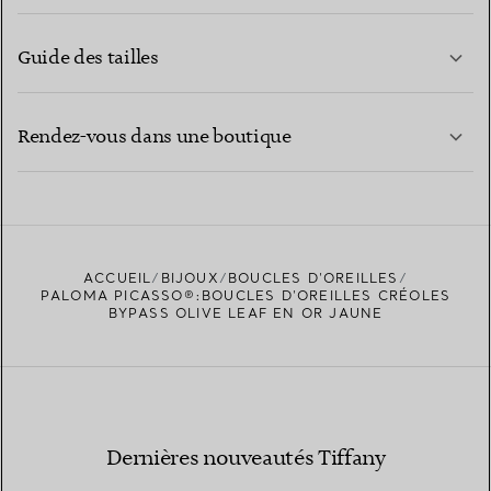
Guide des tailles
CONTACTEZ-NOUS
EN SAVOIR PLUS
Rendez-vous dans une boutique
EN SAVOIR PLUS
ACCUEIL
BIJOUX
BOUCLES D’OREILLES
TROUVEZ LA BOUTIQUE LA PLUS PROCHE
PALOMA PICASSO®:BOUCLES D’OREILLES CRÉOLES
BYPASS OLIVE LEAF EN OR JAUNE
Dernières nouveautés Tiffany