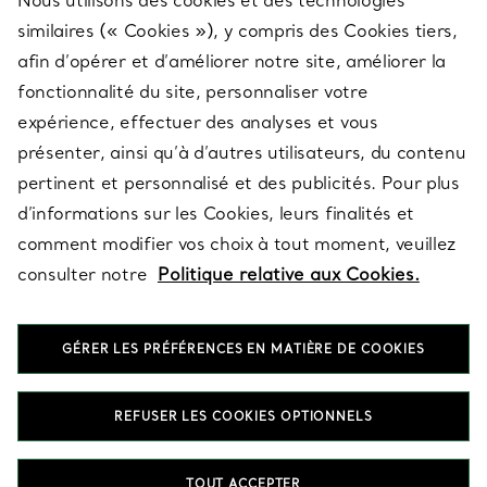
Nous utilisons des cookies et des technologies
SERVICES
similaires (« Cookies »), y compris des Cookies tiers,
afin d’opérer et d’améliorer notre site, améliorer la
fonctionnalité du site, personnaliser votre
À PROPOS
expérience, effectuer des analyses et vous
présenter, ainsi qu’à d’autres utilisateurs, du contenu
pertinent et personnalisé et des publicités. Pour plus
QUESTIONS LÉGALES
d’informations sur les Cookies, leurs finalités et
comment modifier vos choix à tout moment, veuillez
consulter notre
Politique relative aux Cookies.
SUIVEZ-NOUS
GÉRER LES PRÉFÉRENCES EN MATIÈRE DE COOKIES
Changer de région :
REFUSER LES COOKIES OPTIONNELS
T&Co. 2026
TOUT ACCEPTER