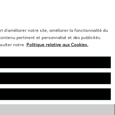
s et exclusivités de la Maison.
Contactez-nous
Connectez-vous
t d’améliorer notre site, améliorer la fonctionnalité du
 contenu pertinent et personnalisé et des publicités.
nsulter notre
Politique relative aux Cookies.