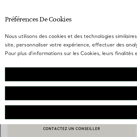
Entrez dans l’univers de Tiff
Préférences De Cookies
Aller à la page des boutiques
Nous utilisons des cookies et des technologies similaires
site, personnaliser votre expérience, effectuer des analy
Pour plus d’informations sur les Cookies, leurs finalité
Paloma Picasso®
Boucles d’oreilles Cœur Olive Leaf
€ 590
AJOUTER AU PANIER
CONTACTEZ UN CONSEILLER
BOOK AN APPOINTMENT
CONTACTER UN CONSEILLER CLIENT OU PRENDRE RENDEZ-