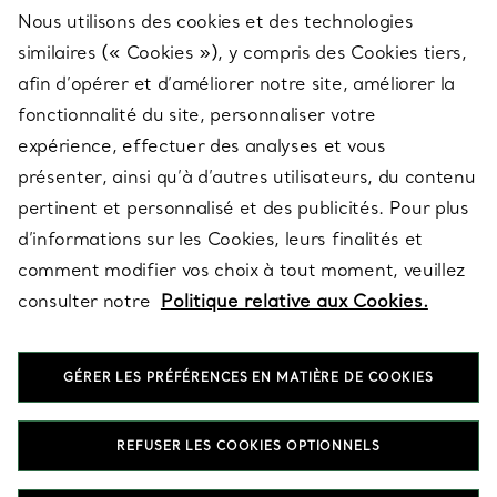
Nous utilisons des cookies et des technologies
SERVICES
similaires (« Cookies »), y compris des Cookies tiers,
afin d’opérer et d’améliorer notre site, améliorer la
fonctionnalité du site, personnaliser votre
À PROPOS
expérience, effectuer des analyses et vous
présenter, ainsi qu’à d’autres utilisateurs, du contenu
pertinent et personnalisé et des publicités. Pour plus
QUESTIONS LÉGALES
d’informations sur les Cookies, leurs finalités et
comment modifier vos choix à tout moment, veuillez
consulter notre
Politique relative aux Cookies.
SUIVEZ-NOUS
GÉRER LES PRÉFÉRENCES EN MATIÈRE DE COOKIES
Changer de région :
REFUSER LES COOKIES OPTIONNELS
T&Co. 2026