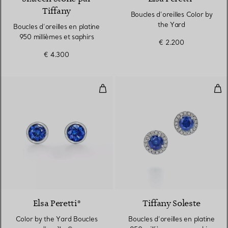
Tiffany
Boucles d’oreilles Color by
the Yard
Boucles d’oreilles en platine
950 millièmes et saphirs
€ 2.200
€ 4.300
Color by the Yard Boucles d'oreil
Bouc
2 Matériaux
Elsa Peretti®
Tiffany Soleste
Color by the Yard Boucles
Boucles d’oreilles en platine