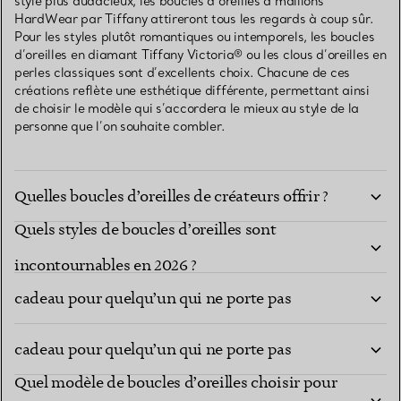
style plus audacieux, les boucles d’oreilles à maillons
HardWear par Tiffany attireront tous les regards à coup sûr.
Pour les styles plutôt romantiques ou intemporels, les boucles
d’oreilles en diamant Tiffany Victoria® ou les clous d’oreilles en
perles classiques sont d’excellents choix. Chacune de ces
créations reflète une esthétique différente, permettant ainsi
de choisir le modèle qui s’accordera le mieux au style de la
personne que l’on souhaite combler.
Quelles boucles d’oreilles de créateurs offrir ?
Quels styles de boucles d’oreilles sont
Les boucles d’oreilles sont-elles un bon choix de
incontournables en 2026 ?
cadeau pour quelqu’un qui ne porte pas
Les boucles d’oreilles sont-elles un bon choix de
beaucoup de bijoux ?
cadeau pour quelqu’un qui ne porte pas
Quel modèle de boucles d’oreilles choisir pour
beaucoup de bijoux ?