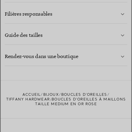
EN SAVOIR PLUS
Filières responsables
Guide des tailles
CONTACTEZ-NOUS
EN SAVOIR PLUS
Rendez-vous dans une boutique
EN SAVOIR PLUS
ACCUEIL
BIJOUX
BOUCLES D’OREILLES
TROUVEZ LA BOUTIQUE LA PLUS PROCHE
TIFFANY HARDWEAR:BOUCLES D’OREILLES À MAILLONS
TAILLE MEDIUM EN OR ROSE