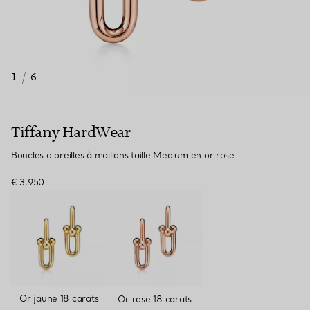
1
/
6
Tiffany HardWear
Boucles d’oreilles à maillons taille Medium en or rose
€ 3.950
sélectionnés
Or jaune 18 carats
Or rose 18 carats