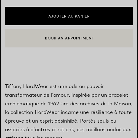
AJOUTER AU PANIER
BOOK AN APPOINTMENT
CONTACTER UN CONSEILLER CLIENT OU PRENDRE RENDEZ-V
Tiffany HardWear est une ode au pouvoir
transformateur de l’amour. Inspirée par un bracelet
emblématique de 1962 tiré des archives de la Maison,
la collection HardWear incarne une résilience à toute
épreuve et un esprit désinhibé. Portés seuls ou
associés à d’autres créations, ces maillons audacieux
attirent tous les regards.