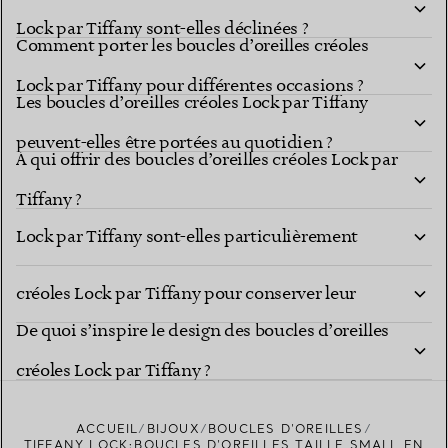
Lock par Tiffany sont-elles déclinées ?
Comment porter les boucles d’oreilles créoles
Lock par Tiffany pour différentes occasions ?
Les boucles d’oreilles créoles Lock par Tiffany
peuvent-elles être portées au quotidien ?
À qui offrir des boucles d’oreilles créoles Lock par
À quelles occasions les boucles d’oreilles créoles
Tiffany ?
Lock par Tiffany sont-elles particulièrement
Comment entretenir mes boucles d’oreilles
adaptées ?
créoles Lock par Tiffany pour conserver leur
De quoi s’inspire le design des boucles d’oreilles
éclat ?
créoles Lock par Tiffany ?
ACCUEIL
BIJOUX
BOUCLES D’OREILLES
TIFFANY LOCK:BOUCLES D’OREILLES TAILLE SMALL EN