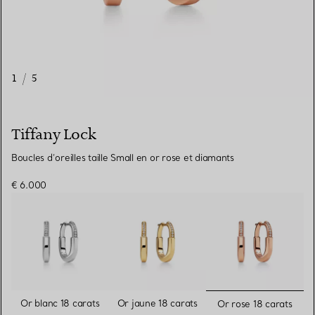
1
/
5
Tiffany Lock
Boucles d’oreilles taille Small en or rose et diamants
€ 6.000
sélectionn
Or blanc 18 carats
Or jaune 18 carats
Or rose 18 carats