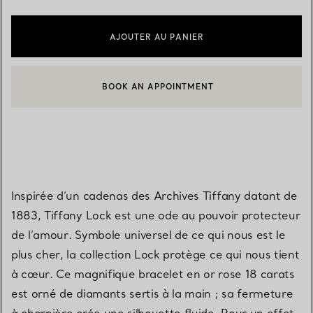
AJOUTER AU PANIER
BOOK AN APPOINTMENT
CONTACTER UN CONSEILLER CLIENT OU PRENDRE RENDEZ-V
Inspirée d’un cadenas des Archives Tiffany datant de
1883, Tiffany Lock est une ode au pouvoir protecteur
de l’amour. Symbole universel de ce qui nous est le
plus cher, la collection Lock protège ce qui nous tient
à cœur. Ce magnifique bracelet en or rose 18 carats
est orné de diamants sertis à la main ; sa fermeture
à charnière crée une silhouette fluide. Pour un effet