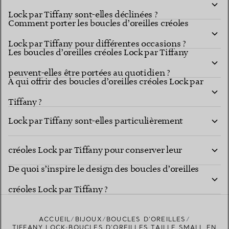
Lock par Tiffany sont-elles déclinées ?
Comment porter les boucles d’oreilles créoles
Lock par Tiffany pour différentes occasions ?
Les boucles d’oreilles créoles Lock par Tiffany
peuvent-elles être portées au quotidien ?
À qui offrir des boucles d’oreilles créoles Lock par
À quelles occasions les boucles d’oreilles créoles
Tiffany ?
Lock par Tiffany sont-elles particulièrement
Comment entretenir mes boucles d’oreilles
adaptées ?
créoles Lock par Tiffany pour conserver leur
De quoi s’inspire le design des boucles d’oreilles
éclat ?
créoles Lock par Tiffany ?
ACCUEIL
BIJOUX
BOUCLES D’OREILLES
TIFFANY LOCK:BOUCLES D’OREILLES TAILLE SMALL EN