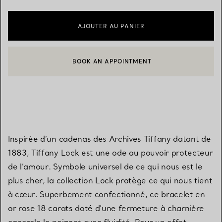
AJOUTER AU PANIER
BOOK AN APPOINTMENT
CONTACTER UN CONSEILLER CLIENT OU PRENDRE RENDEZ-V
Inspirée d’un cadenas des Archives Tiffany datant de
1883, Tiffany Lock est une ode au pouvoir protecteur
de l’amour. Symbole universel de ce qui nous est le
plus cher, la collection Lock protège ce qui nous tient
à cœur. Superbement confectionné, ce bracelet en
or rose 18 carats doté d’une fermeture à charnière
encercle le poignet avec fluidité. Pour un effet