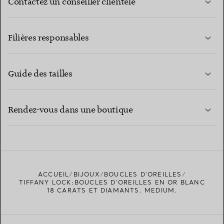
Contactez un conseiller clientèle
EN SAVOIR PLUS
Filières responsables
Guide des tailles
CONTACTEZ-NOUS
EN SAVOIR PLUS
Rendez-vous dans une boutique
EN SAVOIR PLUS
ACCUEIL
BIJOUX
BOUCLES D’OREILLES
TROUVEZ LA BOUTIQUE LA PLUS PROCHE
TIFFANY LOCK:BOUCLES D’OREILLES EN OR BLANC
18 CARATS ET DIAMANTS. MEDIUM.