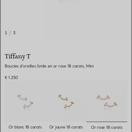
1
/
5
Tiffany T
Boucles d’oreilles Smile en or rose 18 carats, Mini
€ 1.250
sélectionn
Or blanc 18 carats
Or jaune 18 carats
Or rose 18 carats