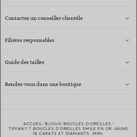
Contactez un conseiller clientèle
EN SAVOIR PLUS
Filières responsables
Guide des tailles
CONTACTEZ-NOUS
EN SAVOIR PLUS
Rendez-vous dans une boutique
EN SAVOIR PLUS
ACCUEIL
BIJOUX
BOUCLES D’OREILLES
TROUVEZ LA BOUTIQUE LA PLUS PROCHE
TIFFANY T:BOUCLES D’OREILLES SMILE EN OR JAUNE
18 CARATS ET DIAMANTS. MINI.