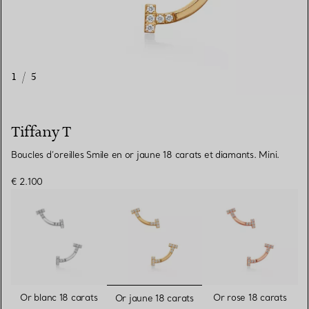
1
/
5
Tiffany T
Boucles d’oreilles Smile en or jaune 18 carats et diamants. Mini.
€ 2.100
sélectionnés
Or blanc 18 carats
Or rose 18 carats
Or jaune 18 carats