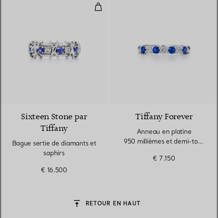
Bague sertie de diamants et saph
2 Couleurs
Sixteen Stone par
Tiffany Forever
Tiffany
Anneau en platine
950 millièmes et demi-tour
Bague sertie de diamants et
de saphirs et diamants
saphirs
€ 7.150
€ 16.500
RETOUR EN HAUT