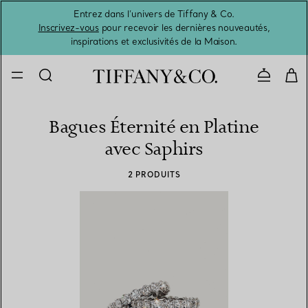
Entrez dans l’univers de Tiffany & Co.
L’été 
Inscrivez-vous
pour recevoir les dernières nouveautés,
inspirations et exclusivités de la Maison.
Contacte
Bagues Éternité en Platine
avec Saphirs
2 PRODUITS