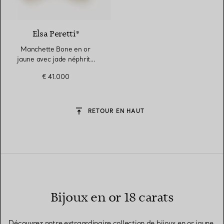
2 Matériaux
Elsa Peretti®
Manchette Bone en or
jaune avec jade néphrite
vert, Small
€ 41.000
RETOUR EN HAUT
Bijoux en or 18 carats
Découvrez notre extraordinaire collection de bijoux en or jaune,