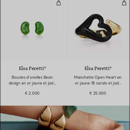
Boucles d’oreilles Bean design en
Man
Elsa Peretti®
Elsa Peretti®
Boucles d’oreilles Bean
Manchette Open Heart en
design en or jaune et jade
or jaune 18 carats et jade
néphrite vert
néphrite noir
€ 2.000
€ 25.000