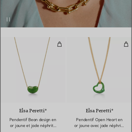
Pendentif Bean design en or jaun
Pen
Elsa Peretti®
Elsa Peretti®
Pendentif Bean design en
Pendentif Open Heart en
or jaune et jade néphrite
or jaune avec jade néphrite
vert
vert