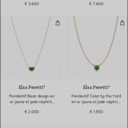
€ 3.600
€ 7.600
Pendentif Bean design en or jaun
Pen
Elsa Peretti®
Elsa Peretti®
Pendentif Bean design en
Pendentif Color by the Yard
or jaune et jade néphrite
en or jaune et jade néphrite
vert
vert
€ 2.000
€ 1.550