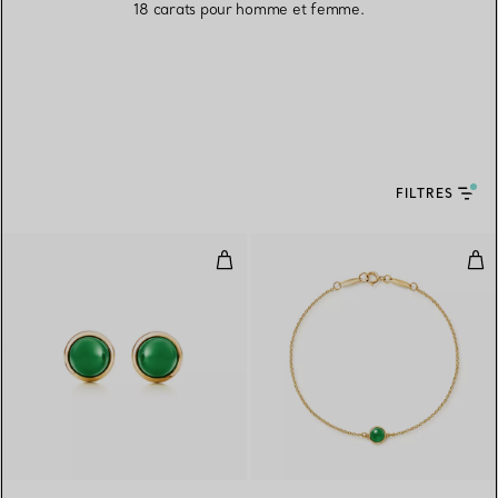
18 carats pour homme et femme.
FILTRES
Boucles d’oreilles Cabochon en o
Brac
2 gemstones