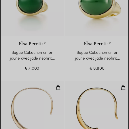
2 gemstones
Elsa Peretti®
Elsa Peretti®
Bague Cabochon en or
Bague Cabochon en or
jaune avec jade néphrite
jaune avec jade néphrite
vert
vert
€ 7.000
€ 8.800
Collier Griffe en or jaune 18 cara
Coll