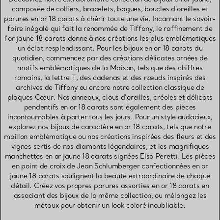
composée de colliers, bracelets, bagues, boucles d’oreilles et
parures en or 18 carats à chérir toute une vie. Incarnant le savoir-
faire inégalé qui fait la renommée de Tiffany, le raffinement de
l’or jaune 18 carats donne à nos créations les plus emblématiques
un éclat resplendissant. Pour les bijoux en or 18 carats du
quotidien, commencez par des créations délicates ornées de
motifs emblématiques de la Maison, tels que des chiffres
romains, la lettre T, des cadenas et des nœuds inspirés des
archives de Tiffany ou encore notre collection classique de
plaques Cœur. Nos anneaux, clous d’oreilles, créoles et délicats
pendentifs en or 18 carats sont également des pièces
incontournables à porter tous les jours. Pour un style audacieux,
explorez nos bijoux de caractère en or 18 carats, tels que notre
maillon emblématique ou nos créations inspirées des fleurs et des
vignes sertis de nos diamants légendaires, et les magnifiques
manchettes en or jaune 18 carats signées Elsa Peretti. Les pièces
en point de croix de Jean Schlumberger confectionnées en or
jaune 18 carats soulignent la beauté extraordinaire de chaque
détail. Créez vos propres parures assorties en or 18 carats en
associant des bijoux de la même collection, ou mélangez les
métaux pour obtenir un look coloré inoubliable.