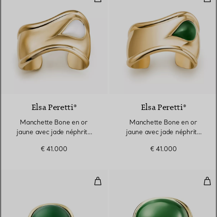
2 Matériaux
Elsa Peretti®
Elsa Peretti®
Manchette Bone en or
Manchette Bone en or
jaune avec jade néphrite
jaune avec jade néphrite
blanc, Small
vert, Small
€ 41.000
€ 41.000
Bague Cabochon en or jaune avec
Bag