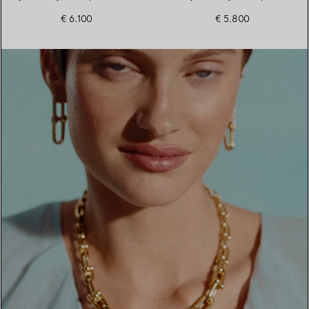
vert
€ 6.100
€ 5.800