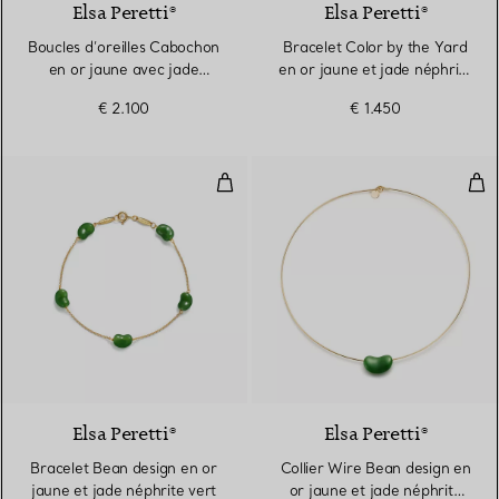
Elsa Peretti®
Elsa Peretti®
Boucles d’oreilles Cabochon
Bracelet Color by the Yard
en or jaune avec jade
en or jaune et jade néphrite
néphrite vert
vert
€ 2.100
€ 1.450
Bracelet Bean design en or jaune
Coll
Elsa Peretti®
Elsa Peretti®
Bracelet Bean design en or
Collier Wire Bean design en
jaune et jade néphrite vert
or jaune et jade néphrite