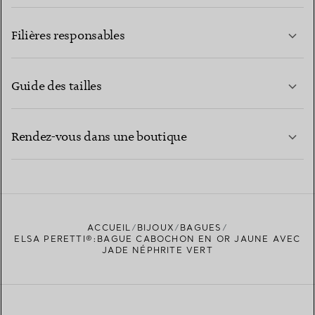
EN SAVOIR PLUS
Filières responsables
Guide des tailles
CONTACTEZ-NOUS
EN SAVOIR PLUS
Rendez-vous dans une boutique
EN SAVOIR PLUS
ACCUEIL
BIJOUX
BAGUES
TROUVEZ LA BOUTIQUE LA PLUS PROCHE
ELSA PERETTI®:BAGUE CABOCHON EN OR JAUNE AVEC
JADE NÉPHRITE VERT