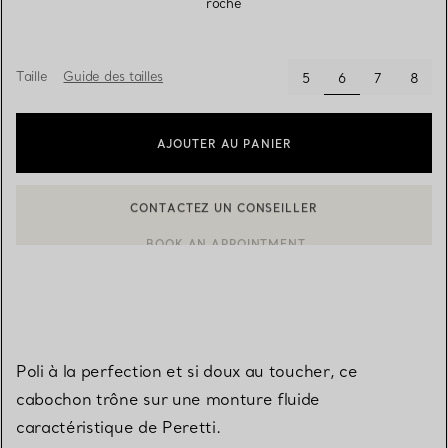
roche
Taille
Guide des tailles
sélectionnés
5
6
7
8
AJOUTER AU PANIER
CONTACTEZ UN CONSEILLER
BOOK AN APPOINTMENT
CONTACTER UN CONSEILLER CLIENT OU PRENDRE RENDEZ-V
Poli à la perfection et si doux au toucher, ce
cabochon trône sur une monture fluide
caractéristique de Peretti.