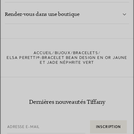
CONTACTEZ-NOUS
EN SAVOIR PLUS
Rendez-vous dans une boutique
EN SAVOIR PLUS
ACCUEIL
BIJOUX
BRACELETS
TROUVEZ LA BOUTIQUE LA PLUS PROCHE
ELSA PERETTI®:BRACELET BEAN DESIGN EN OR JAUNE
ET JADE NÉPHRITE VERT
Dernières nouveautés Tiffany
ADRESSE E-MAIL
INSCRIPTION