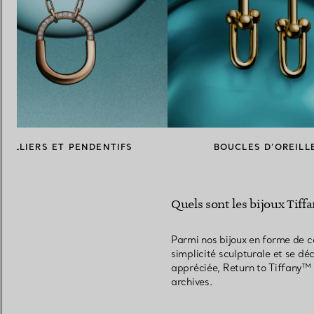
COLLIERS ET PENDENTIFS
BOUCLES D’OREILL
Quels sont les bijoux Tif
Parmi nos bijoux en forme de c
simplicité sculpturale et se dé
appréciée, Return to Tiffany™ 
archives.