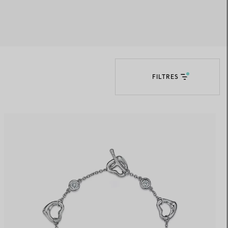
Elsa Peretti®
Comment assortir alliance et
bague de fiançailles
FILTRES