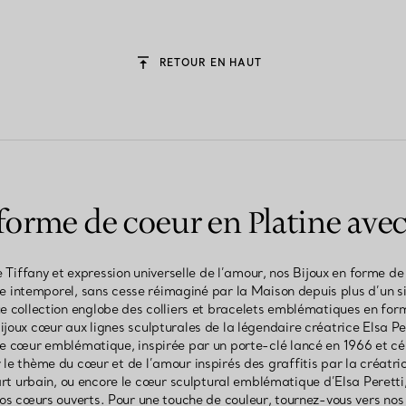
RETOUR EN HAUT
forme de coeur en Platine av
 Tiffany et expression universelle de l’amour, nos Bijoux en forme d
 intemporel, sans cesse réimaginé par la Maison depuis plus d’un siè
 collection englobe des colliers et bracelets emblématiques en form
bijoux cœur aux lignes sculpturales de la légendaire créatrice Elsa P
ue cœur emblématique, inspirée par un porte-clé lancé en 1966 et cé
r le thème du cœur et de l’amour inspirés des graffitis par la créatr
rt urbain, ou encore le cœur sculptural emblématique d’Elsa Peretti,
nos cœurs ouverts. Pour une touche de couleur, tournez-vous vers nos 