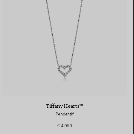
Tiffany Hearts™
Pendentif
€ 4.050