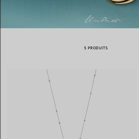
Alliances pour femme
Alliances pour hommes
5 PRODUITS
Prenez
rendez-vous
avec un 