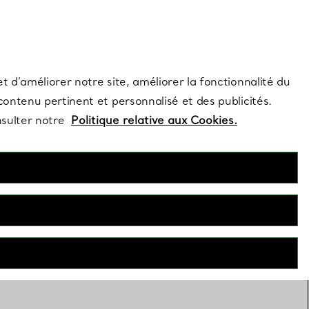
s et exclusivités de la Maison.
Contactez-nous
Connectez-vo
t d’améliorer notre site, améliorer la fonctionnalité du
 contenu pertinent et personnalisé et des publicités.
nsulter notre
Politique relative aux Cookies.
Bijoux en forme de cœur
 plus d’un siècle, nos artisans réinventent les bijoux en forme
œur, créant une collection aussi inspirante que l’amour lui-
même.