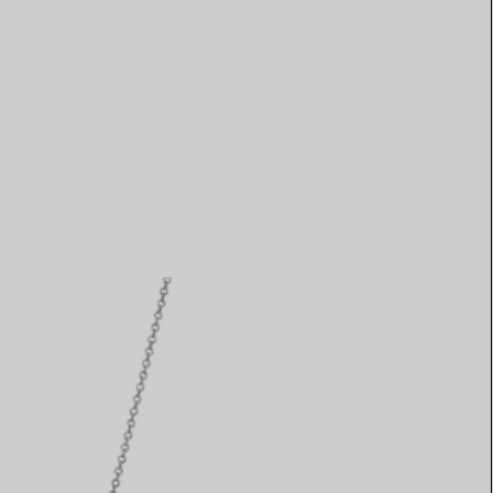
Elsa Peretti®
Comment assortir alliance et
bague de fiançailles