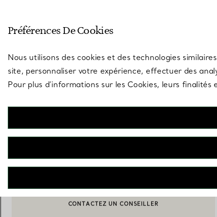
Entrez dans l’univers de Tiff
Préférences De Cookies
Aller à la page des boutiques
Nous utilisons des cookies et des technologies similaires
site, personnaliser votre expérience, effectuer des analy
Pour plus d’informations sur les Cookies, leurs finalité
Elsa Peretti®
Pendentif Open Heart
€ 11.300
M’AVERTIR LORSQUE CE PRODUIT EST DISPONIBLE
BOOK AN APPOINTMENT
CONTACTER UN CONSEILLER CLIENT OU PRENDRE RENDEZ-