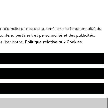
s et exclusivités de la Maison.
Contactez-nous
Connectez-vous
t d’améliorer notre site, améliorer la fonctionnalité du
 contenu pertinent et personnalisé et des publicités.
nsulter notre
Politique relative aux Cookies.