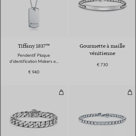
Tiffany 1837™
Gourmette à maille
vénitienne
Pendentif Plaque
d’identification Makers en
€ 730
argent, 61 cm
€ 940
Gourmette
Brac