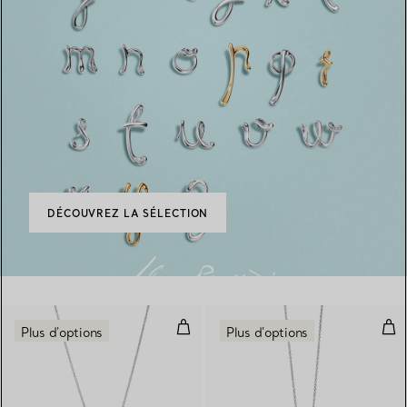
DÉCOUVREZ LA SÉLECTION
Pendentif Alphabet en argent, S
Pen
Plus d'options
Plus d'options