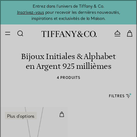
Entrez dans l’univers de Tiffany & Co.
L’été 
Inscrivez-vous
pour recevoir les dernières nouveautés,
inspirations et exclusivités de la Maison.
Contacte
Bijoux Initiales & Alphabet
en Argent 925 millièmes
4 PRODUITS
FILTRES
Pendentif rond Lettre A en argen
Plus d'options