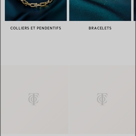
COLLIERS ET PENDENTIFS
BRACELETS
FILTRES
Boucles d’oreilles Cabochon en o
Brac