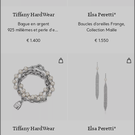
Tiffany HardWear
Elsa Peretti®
Bague en argent
Boucles d'oreilles Frange,
925 millièmes et perle d’eau
Collection Maille
douce en argent
€ 1.400
€ 1.550
925 millièmes
Bracelet Cadenas en perles en a
Bouc
Tiffany HardWear
Elsa Peretti®