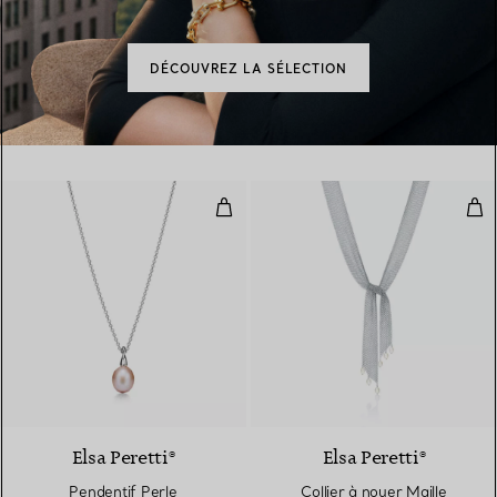
DÉCOUVREZ LA SÉLECTION
Pendentif Perle
Coll
Elsa Peretti®
Elsa Peretti®
Pendentif Perle
Collier à nouer Maille