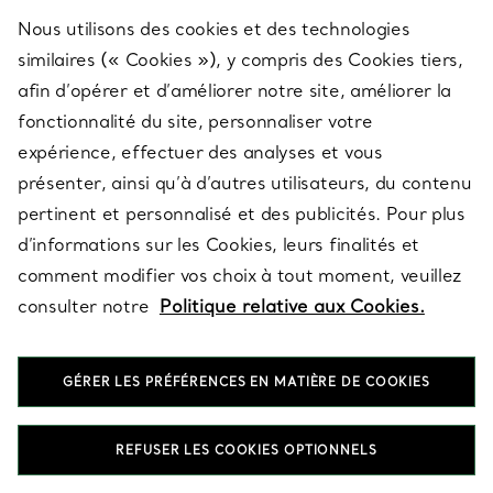
Nous utilisons des cookies et des technologies
SERVICES
similaires (« Cookies »), y compris des Cookies tiers,
afin d’opérer et d’améliorer notre site, améliorer la
fonctionnalité du site, personnaliser votre
À PROPOS
expérience, effectuer des analyses et vous
présenter, ainsi qu’à d’autres utilisateurs, du contenu
pertinent et personnalisé et des publicités. Pour plus
QUESTIONS LÉGALES
d’informations sur les Cookies, leurs finalités et
comment modifier vos choix à tout moment, veuillez
consulter notre
Politique relative aux Cookies.
SUIVEZ-NOUS
GÉRER LES PRÉFÉRENCES EN MATIÈRE DE COOKIES
Changer de région :
REFUSER LES COOKIES OPTIONNELS
T&Co. 2026