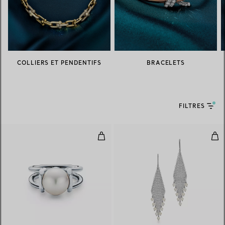
COLLIERS ET PENDENTIFS
BRACELETS
FILTRES
Bague en argent 925 millièmes e
Bouc