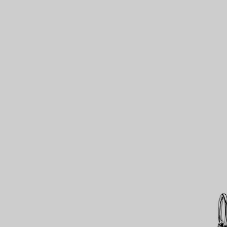
Bagues pour couples
Bagues Eternité
expert en diamants Tiffany.