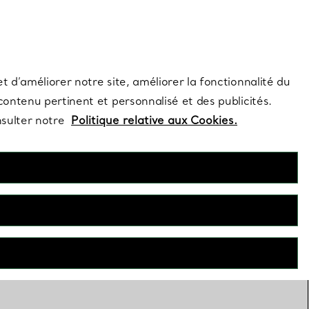
s et exclusivités de la Maison.
Contactez-nous
Connectez-vous
t d’améliorer notre site, améliorer la fonctionnalité du
 contenu pertinent et personnalisé et des publicités.
nsulter notre
Politique relative aux Cookies.