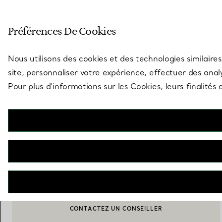
Entrez dans l’univers de Tiff
Préférences De Cookies
Aller à la page des boutiques
Nous utilisons des cookies et des technologies similaires
site, personnaliser votre expérience, effectuer des analy
Pour plus d’informations sur les Cookies, leurs finalité
Tiffany Keys
Clé Fleur de Lis en platine 950 millièmes, diamants et turquoise
€ 8.800
AJOUTER AU PANIER
CONTACTEZ UN CONSEILLER
BOOK AN APPOINTMENT
CONTACTER UN CONSEILLER CLIENT OU PRENDRE RENDEZ-