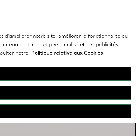
s et exclusivités de la Maison.
Contactez-nous
Connectez-vo
t d’améliorer notre site, améliorer la fonctionnalité du
 contenu pertinent et personnalisé et des publicités.
nsulter notre
Politique relative aux Cookies.
Superposer les colliers
n seul collier ? Associez plusieurs de ces créations pour une
superposition réussie.