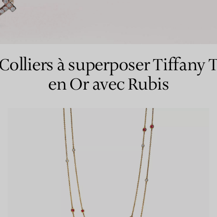
Bagues pour couples
Bagues Eternité
Colliers à superposer Tiffany 
en Or avec Rubis
expert en diamants Tiffany.