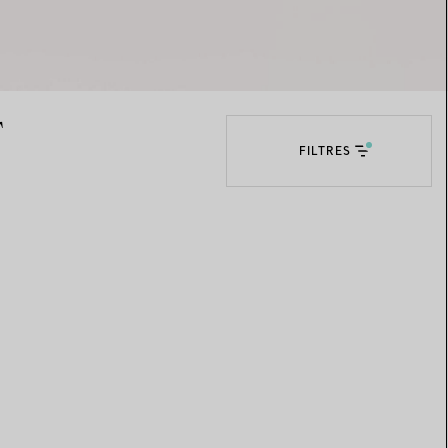
Elsa Peretti®
Comment assortir alliance et
bague de fiançailles
T
FILTRES