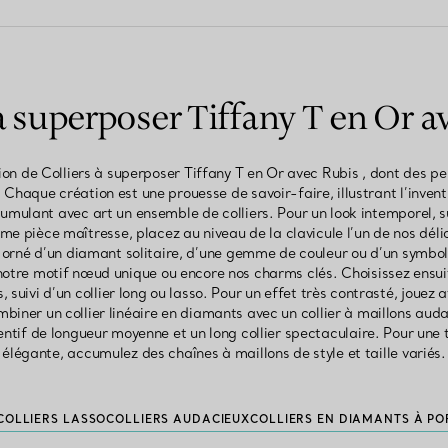
 à superposer Tiffany T en Or a
on de Colliers à superposer Tiffany T en Or avec Rubis , dont des pe
 Chaque création est une prouesse de savoir-faire, illustrant l’invent
umulant avec art un ensemble de colliers. Pour un look intemporel, s
e pièce maîtresse, placez au niveau de la clavicule l’un de nos délic
f orné d’un diamant solitaire, d’une gemme de couleur ou d’un symbol
 notre motif nœud unique ou encore nos charms clés. Choisissez ensuit
, suivi d’un collier long ou lasso. Pour un effet très contrasté, jouez
biner un collier linéaire en diamants avec un collier à maillons au
tif de longueur moyenne et un long collier spectaculaire. Pour une t
élégante, accumulez des chaînes à maillons de style et taille variés.
COLLIERS LASSO
COLLIERS AUDACIEUX
COLLIERS EN DIAMANTS À PO