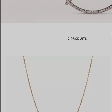
Alliances pour femme
Alliances pour hommes
2 PRODUITS
Prenez
rendez-vous
avec un 