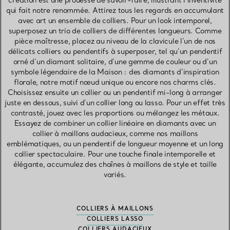
création est une prouesse de savoir-faire, illustrant l’inventivité
qui fait notre renommée. Attirez tous les regards en accumulant
avec art un ensemble de colliers. Pour un look intemporel,
superposez un trio de colliers de différentes longueurs. Comme
pièce maîtresse, placez au niveau de la clavicule l’un de nos
délicats colliers ou pendentifs à superposer, tel qu’un pendentif
orné d’un diamant solitaire, d’une gemme de couleur ou d’un
symbole légendaire de la Maison : des diamants d’inspiration
florale, notre motif nœud unique ou encore nos charms clés.
Choisissez ensuite un collier ou un pendentif mi-long à arranger
juste en dessous, suivi d’un collier long ou lasso. Pour un effet très
contrasté, jouez avec les proportions ou mélangez les métaux.
Essayez de combiner un collier linéaire en diamants avec un
collier à maillons audacieux, comme nos maillons
emblématiques, ou un pendentif de longueur moyenne et un long
collier spectaculaire. Pour une touche finale intemporelle et
élégante, accumulez des chaînes à maillons de style et taille
variés.
COLLIERS À MAILLONS
COLLIERS LASSO
COLLIERS AUDACIEUX