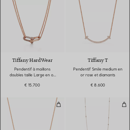
3 Matériaux
Tiffany HardWear
Tiffany T
Pendentif à maillons
Pendentif Smile medium en
doubles taille Large en or
or rose et diamants
rose 18 carats et pavé de
€ 15.700
€ 8.600
diamants
Pendentif Smile en or rose 18 car
Sau