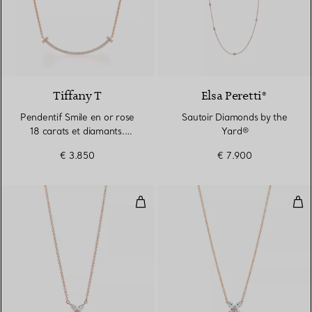
3 Matériaux
Tiffany T
Elsa Peretti®
Pendentif Smile en or rose
Sautoir Diamonds by the
18 carats et diamants.
Yard®
Small.
€ 3.850
€ 7.900
Pendentif
Pen