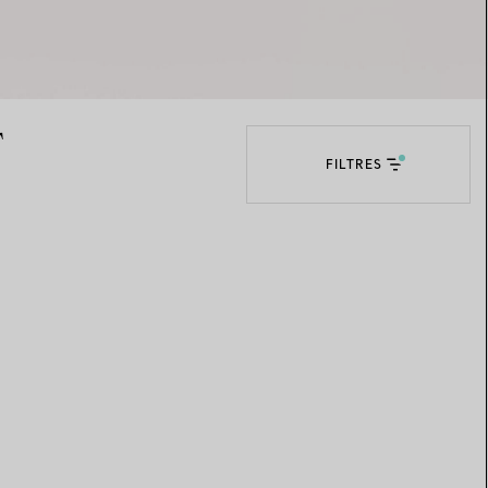
Elsa Peretti®
Comment assortir alliance et
bague de fiançailles
T
FILTRES