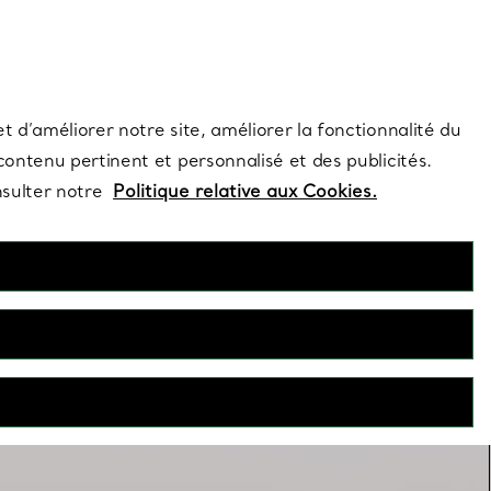
s et exclusivités de la Maison.
Contactez-nous
Connectez-vo
t d’améliorer notre site, améliorer la fonctionnalité du
 contenu pertinent et personnalisé et des publicités.
nsulter notre
Politique relative aux Cookies.
Superposer les colliers
n seul collier ? Associez plusieurs de ces créations pour une
superposition réussie.