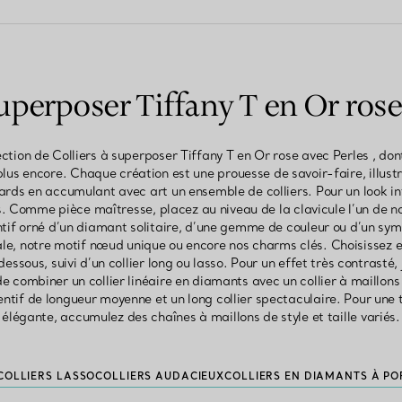
superposer Tiffany T en Or rose
ction de Colliers à superposer Tiffany T en Or rose avec Perles , do
lus encore. Chaque création est une prouesse de savoir-faire, illustra
ards en accumulant avec art un ensemble de colliers. Pour un look in
s. Comme pièce maîtresse, placez au niveau de la clavicule l’un de no
ntif orné d’un diamant solitaire, d’une gemme de couleur ou d’un sym
ale, notre motif nœud unique ou encore nos charms clés. Choisissez en
essous, suivi d’un collier long ou lasso. Pour un effet très contrasté,
 combiner un collier linéaire en diamants avec un collier à maillo
tif de longueur moyenne et un long collier spectaculaire. Pour une t
élégante, accumulez des chaînes à maillons de style et taille variés.
COLLIERS LASSO
COLLIERS AUDACIEUX
COLLIERS EN DIAMANTS À PO