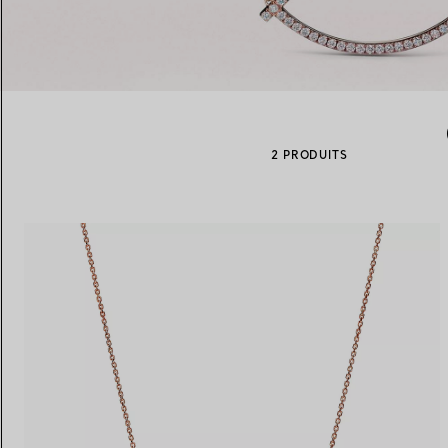
Alliances pour femme
Alliances pour hommes
2 PRODUITS
Prenez
rendez-vous
avec un 