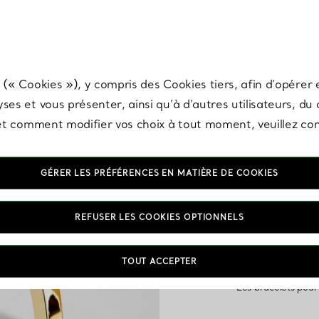
any & Co.
Inscrivez-vous
pour recevoir les dernières nouveautés, inspiration
 (« Cookies »), y compris des Cookies tiers, afin d’opérer e
ses et vous présenter, ainsi qu’à d’autres utilisateurs, du
s et comment modifier vos choix à tout moment, veuillez co
GÉRER LES PRÉFÉRENCES EN MATIÈRE DE COOKIES
REFUSER LES COOKIES OPTIONNELS
Nos bracelets pour h
Découvrez notre sé
TOUT ACCEPTER
gourmettes à personnali
Les bracelets pour