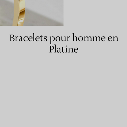
Bagues pour couples
Bagues Eternité
Bracelets pour homme en
Platine
expert en diamants Tiffany.