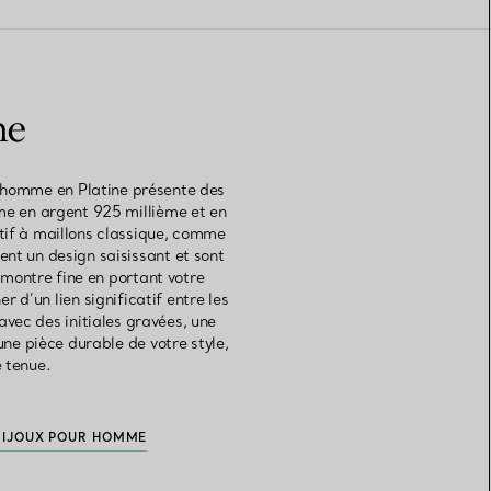
ne
r homme en Platine présente des
me en argent 925 millième et en
tif à maillons classique, comme
nt un design saisissant et sont
montre fine en portant votre
 d’un lien significatif entre les
vec des initiales gravées, une
ne pièce durable de votre style,
 tenue.
BIJOUX POUR HOMME