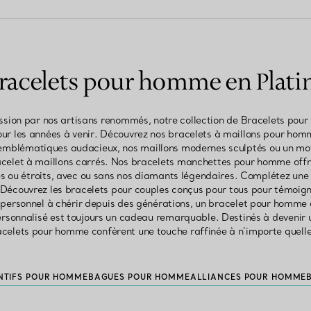
racelets pour homme en Plati
ssion par nos artisans renommés, notre collection de Bracelets pou
our les années à venir. Découvrez nos bracelets à maillons pour hom
 emblématiques audacieux, nos maillons modernes sculptés ou un mo
acelet à maillons carrés. Nos bracelets manchettes pour homme offre
es ou étroits, avec ou sans nos diamants légendaires. Complétez une 
Découvrez les bracelets pour couples conçus pour tous pour témoigner
 personnel à chérir depuis des générations, un bracelet pour homme a
sonnalisé est toujours un cadeau remarquable. Destinés à devenir u
acelets pour homme confèrent une touche raffinée à n’importe quelle
ENTIFS POUR HOMME
BAGUES POUR HOMME
ALLIANCES POUR HOMME