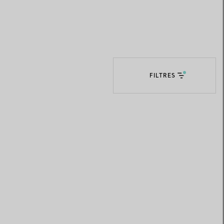
Elsa Peretti®
Comment assortir alliance et
bague de fiançailles
FILTRES