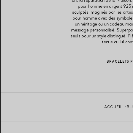
font la réputation de la Maison.
pour homme en argent 925 mi
sculptés imaginés par les artis
pour homme avec des symboles r
un héritage ou un cadeau mar
message personnalisé. Superpos
seuls pour un style distingué. P
tenue ou lui con
BRACELETS 
ACCUEIL
BI