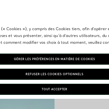
any & Co.
Inscrivez-vous
pour recevoir les dernières nouveautés, inspiration
 (« Cookies »), y compris des Cookies tiers, afin d’opérer e
ses et vous présenter, ainsi qu’à d’autres utilisateurs, du
s et comment modifier vos choix à tout moment, veuillez co
GÉRER LES PRÉFÉRENCES EN MATIÈRE DE COOKIES
Colli
REFUSER LES COOKIES OPTIONNELS
Nos colliers pour hom
TOUT ACCEPTER
graver et pendentifs
touche d’original