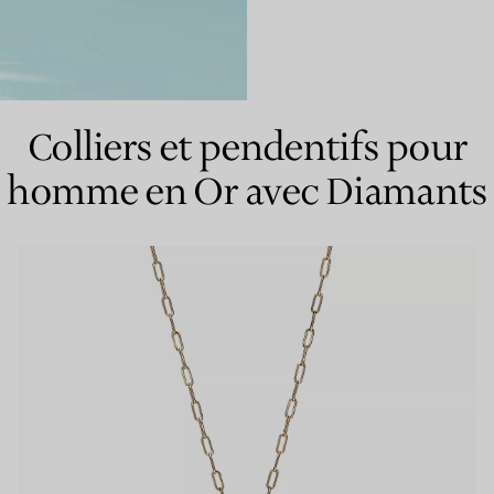
Bagues pour couples
Bagues Eternité
Colliers et pendentifs pour
homme en Or avec Diamants
expert en diamants Tiffany.