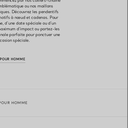
commencez par nos colliers-chaîne
emblématique ou nos maillons
siques. Découvrez les pendentifs
 motifs à nœud et cadenas. Pour
, d’une date spéciale ou d’un
 maximum d’impact ou portez-les
finale parfaite pour ponctuer une
ccasion spéciale.
 POUR HOMME
 POUR HOMME