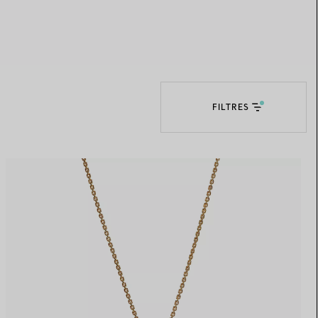
Elsa Peretti®
Comment assortir alliance et
bague de fiançailles
FILTRES