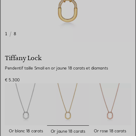
1
/
8
Tiffany Lock
Pendentif taille Small en or jaune 18 carats et diamants
€ 5.300
sélectionnés
Or blanc 18 carats
Or rose 18 carats
Or jaune 18 carats