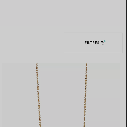
Elsa Peretti®
Comment assortir alliance et
bague de fiançailles
FILTRES