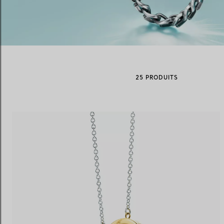
Alliances pour femme
Alliances pour hommes
25 PRODUITS
Prenez
rendez-vous
avec un 