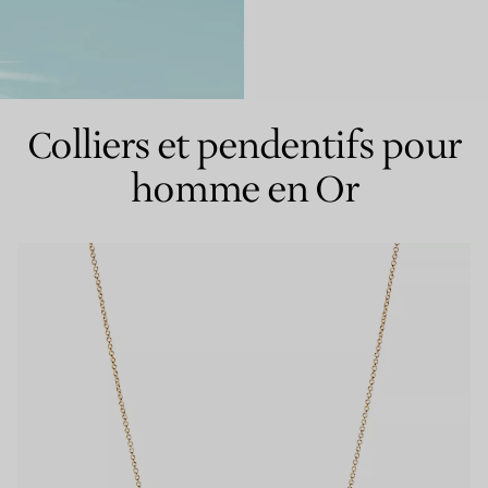
Bagues pour couples
Bagues Eternité
Colliers et pendentifs pour
homme en Or
expert en diamants Tiffany.