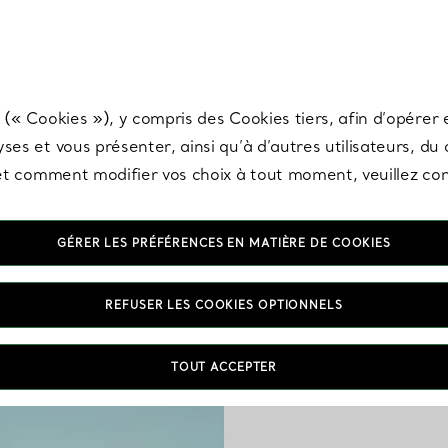
any & Co.
Inscrivez-vous
pour recevoir les dernières nouveautés, inspiration
 (« Cookies »), y compris des Cookies tiers, afin d’opérer e
ses et vous présenter, ainsi qu’à d’autres utilisateurs, du
s et comment modifier vos choix à tout moment, veuillez co
GÉRER LES PRÉFÉRENCES EN MATIÈRE DE COOKIES
Colli
REFUSER LES COOKIES OPTIONNELS
Nos colliers pour hom
TOUT ACCEPTER
graver et pendentifs
touche d’original