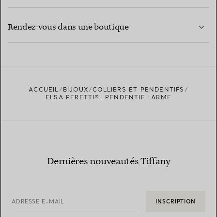
CONTACTEZ-NOUS
EN SAVOIR PLUS
Rendez-vous dans une boutique
EN SAVOIR PLUS
ACCUEIL
BIJOUX
COLLIERS ET PENDENTIFS
TROUVEZ LA BOUTIQUE LA PLUS PROCHE
ELSA PERETTI®: PENDENTIF LARME
Dernières nouveautés Tiffany
ADRESSE E-MAIL
INSCRIPTION