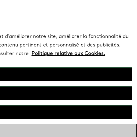
s et exclusivités de la Maison.
Contactez-nous
Connectez-vous
t d’améliorer notre site, améliorer la fonctionnalité du
 contenu pertinent et personnalisé et des publicités.
nsulter notre
Politique relative aux Cookies.