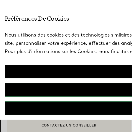
Entrez dans l’univers de Tiff
Préférences De Cookies
Aller à la page des boutiques
Nous utilisons des cookies et des technologies similaires
site, personnaliser votre expérience, effectuer des analy
Pour plus d’informations sur les Cookies, leurs finalité
Elsa Peretti®
Broche Bean design en or jaune et pavé de diamants
€ 84.000
M’AVERTIR LORSQUE CE PRODUIT EST DISPONIBLE
BOOK AN APPOINTMENT
CONTACTER UN CONSEILLER CLIENT OU PRENDRE RENDEZ-