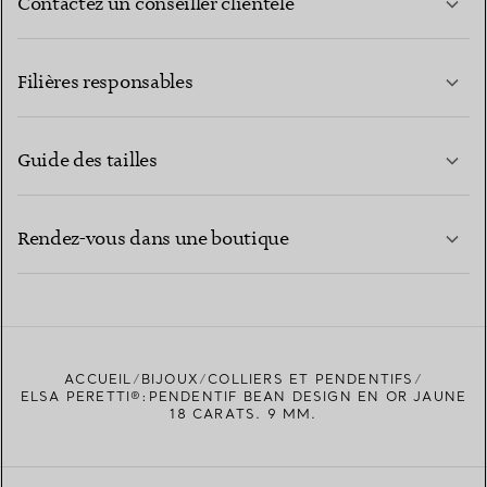
Contactez un conseiller clientèle
EN SAVOIR PLUS
Filières responsables
Guide des tailles
CONTACTEZ-NOUS
EN SAVOIR PLUS
Rendez-vous dans une boutique
EN SAVOIR PLUS
ACCUEIL
BIJOUX
COLLIERS ET PENDENTIFS
TROUVEZ LA BOUTIQUE LA PLUS PROCHE
ELSA PERETTI®:PENDENTIF BEAN DESIGN EN OR JAUNE
18 CARATS. 9 MM.