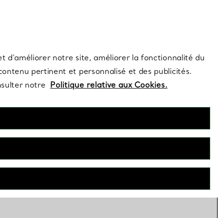
s et exclusivités de la Maison.
Contactez-nous
Connectez-vous
t d’améliorer notre site, améliorer la fonctionnalité du
 contenu pertinent et personnalisé et des publicités.
nsulter notre
Politique relative aux Cookies.