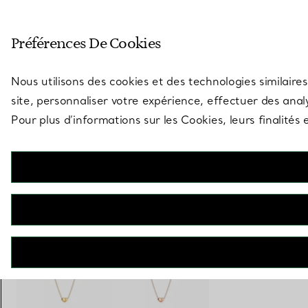
Entrez dans l’univers de Tiff
Préférences De Cookies
Aller à la page des boutiques
Nous utilisons des cookies et des technologies similaires
site, personnaliser votre expérience, effectuer des analy
Pour plus d’informations sur les Cookies, leurs finalité
Elsa Peretti®
Pendentif Bean design en or jaune 18 carats. 6.5 mm.
€ 950