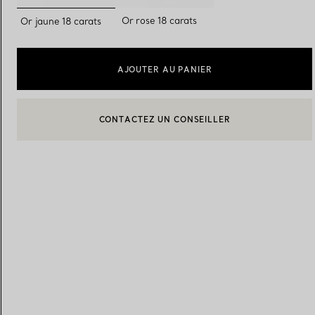
sélectionnés
Or rose 18 carats
Or jaune 18 carats
Alliances pour femme
Alliances pour hommes
AJOUTER AU PANIER
CONTACTEZ UN CONSEILLER
Prenez
rendez-vous
avec un 
BOOK AN APPOINTMENT
CONTACTER UN CONSEILLER CLIENT OU PRENDRE RENDEZ-