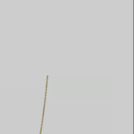
Elsa Peretti®
Comment assortir alliance et
bague de fiançailles