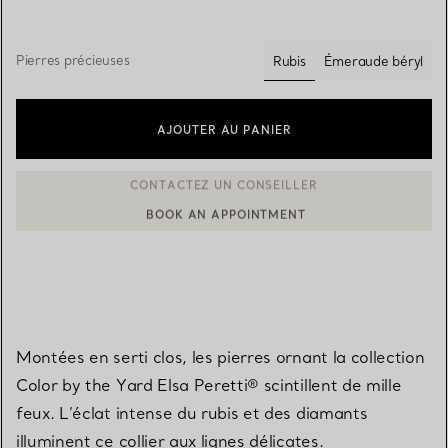
Pierres précieuses
Rubis
Émeraude béryl
sélectionnés
AJOUTER AU PANIER
BOOK AN APPOINTMENT
CONTACTER UN CONSEILLER CLIENT OU PRENDRE RENDEZ-V
Montées en serti clos, les pierres ornant la collection
Color by the Yard Elsa Peretti® scintillent de mille
feux. L’éclat intense du rubis et des diamants
illuminent ce collier aux lignes délicates.