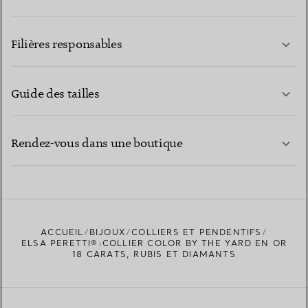
EN SAVOIR PLUS
Filières responsables
Guide des tailles
CONTACTEZ-NOUS
EN SAVOIR PLUS
Rendez-vous dans une boutique
EN SAVOIR PLUS
ACCUEIL
BIJOUX
COLLIERS ET PENDENTIFS
TROUVEZ LA BOUTIQUE LA PLUS PROCHE
ELSA PERETTI®:COLLIER COLOR BY THE YARD EN OR
18 CARATS, RUBIS ET DIAMANTS