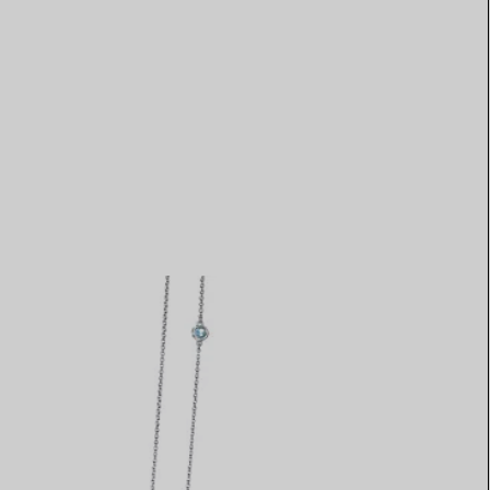
Elsa Peretti®
Comment assortir alliance et
bague de fiançailles