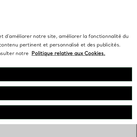
s et exclusivités de la Maison.
Contactez-nous
Connectez-vous
t d’améliorer notre site, améliorer la fonctionnalité du
 contenu pertinent et personnalisé et des publicités.
nsulter notre
Politique relative aux Cookies.