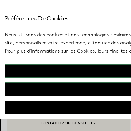
Entrez dans l’univers de Tiff
Préférences De Cookies
Aller à la page des boutiques
Nous utilisons des cookies et des technologies similaires
site, personnaliser votre expérience, effectuer des analy
Pour plus d’informations sur les Cookies, leurs finalité
Elsa Peretti®
Color by the Yard Sautoir
€ 3.650
M’AVERTIR LORSQUE CE PRODUIT EST DISPONIBLE
CONTACTEZ UN CONSEILLER
BOOK AN APPOINTMENT
CONTACTER UN CONSEILLER CLIENT OU PRENDRE RENDEZ-