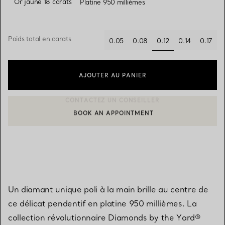
Or jaune 18 carats
Platine 950 millièmes
Poids total en carats
0.12
0.05
0.08
0.14
0.17
sélectionnés
AJOUTER AU PANIER
BOOK AN APPOINTMENT
CONTACTER UN CONSEILLER CLIENT OU PRENDRE RENDEZ-V
Un diamant unique poli à la main brille au centre de
ce délicat pendentif en platine 950 millièmes. La
collection révolutionnaire Diamonds by the Yard®